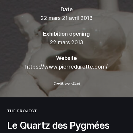
Date
22 mars 21 avril 2013
Exhibition opening
22 mars 2013
Website
https://www.pierredurette.com/
Credit:
Ivan Binet
THE PROJECT
Le Quartz des Pygmées