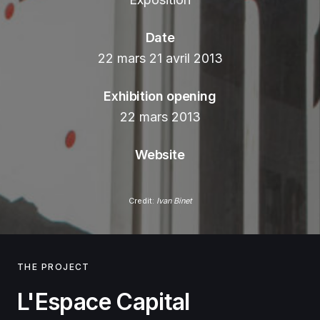
Date
22 mars 21 avril 2013
Exhibition opening
22 mars 2013
Website
Credit:
Ivan Binet
THE PROJECT
L'Espace Capital