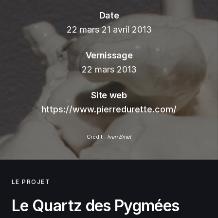
Date
22 mars 21 avril 2013
Vernissage
22 mars 2013
Site web
https://www.pierredurette.com/
Crédit :
Ivan Binet
LE PROJET
Le Quartz des Pygmées