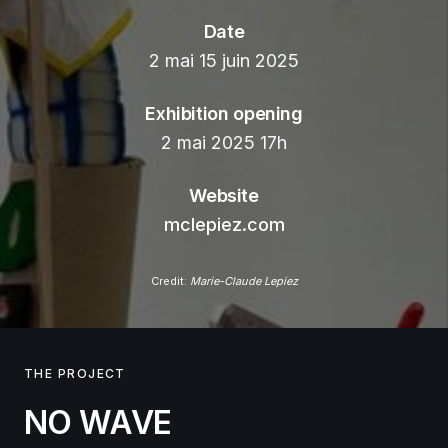
Date
2 mai 15 juin 2025
Exhibition opening
2 mai 2025 17h
Website
mclepiez.com
Credit:
Marie-Claude Lepiez
THE PROJECT
NO WAVE