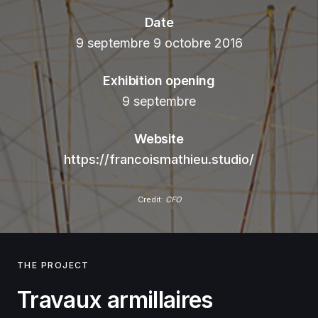
Date
9 septembre 9 octobre 2016
Exhibition opening
9 septembre
Website
https://francoismathieu.studio/
Credit:
CFO
THE PROJECT
Travaux armillaires