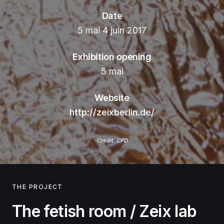
Date
5 mai 4 juin 2017
Exhibition opening
5 mai
Website
http://zeixberlin.de/
Credit:
CFO
THE PROJECT
The fetish room / Zeix lab