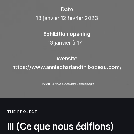
Date
13 janvier 12 février 2023
Exhibition opening
13 janvier à 17 h
Website
https://www.anniecharlandthibodeau.com/
Credit:
Annie Charland Thibodeau
THE PROJECT
III (Ce que nous édifions)