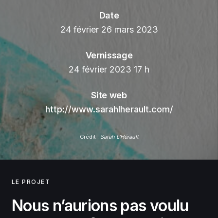
Date
24 février 26 mars 2023
Vernissage
24 février 2023 17 h
Site web
http://www.sarahlherault.com/
Crédit :
Sarah L'Hérault
LE PROJET
Nous n’aurions pas voulu