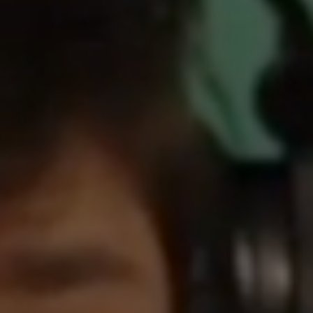
iers
rue Saint-Vallier Est
bec, Québec G1K
9
lier@oeildepoisson.com
8) 647 0510
vez-nous