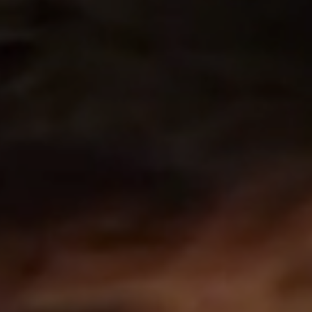
Atel
541 
Qué
3P
ate
bre
(41
Sui