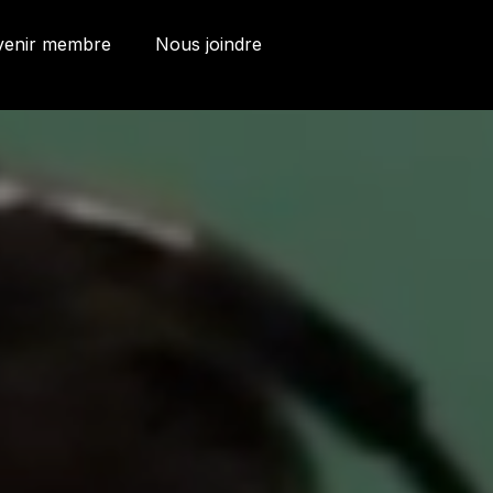
venir membre
Nous joindre
ries et Bureaux
 Côte d'Abraham
bec, Québec G1K
9
o@oeildepoisson.com
8) 648 2975