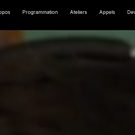
opos
Programmation
Ateliers
Appels
De
Gale
580
Qué
3P
inf
on
(41