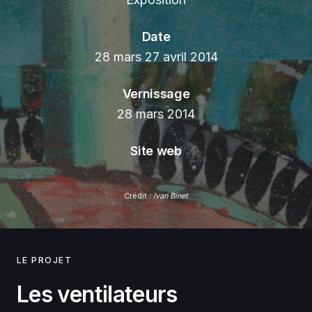
Date
28 mars 27 avril 2014
Vernissage
28 mars 2014
Site web
Crédit :
Ivan Binet
LE PROJET
Les ventilateurs