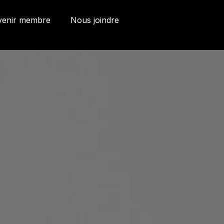
venir membre
Nous joindre
ries et Bureaux
 Côte d'Abraham
bec, Québec G1K
9
o@oeildepoisson.com
8) 648 2975