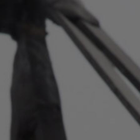
Atel
541 
Qué
3P
ate
bre
(41
Sui