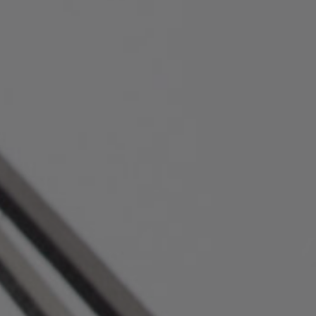
iers
rue Saint-Vallier Est
bec, Québec G1K
9
lier@oeildepoisson.com
8) 647 0510
vez-nous