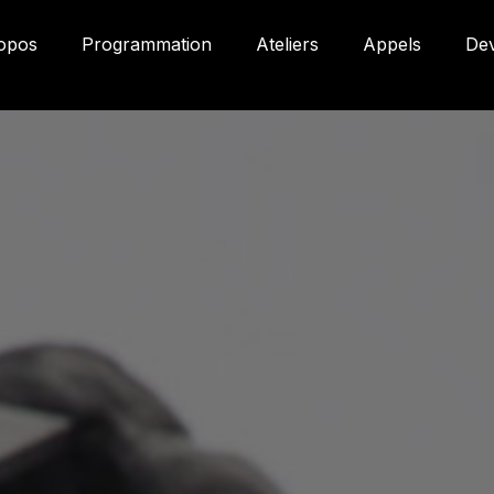
opos
Programmation
Ateliers
Appels
De
Gale
580
Qué
3P
inf
on
(41