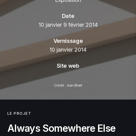
Date
10 janvier 9 février 2014
Vernissage
10 janvier 2014
Site web
Crédit :
Ivan Binet
LE PROJET
Always Somewhere Else