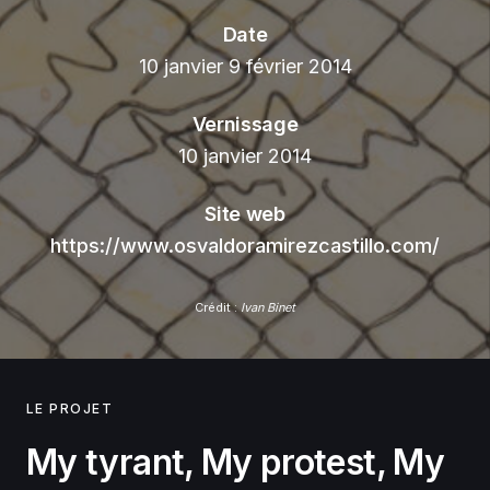
Date
10 janvier 9 février 2014
Vernissage
10 janvier 2014
Site web
https://www.osvaldoramirezcastillo.com/
Crédit :
Ivan Binet
LE PROJET
My tyrant, My protest, My