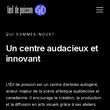
Accueil
QUI SOMMES-NOUS?
À propos
40 ans de l’Œil de poisson
Nos services
Un centre audacieux et
innovant
Programmation
Programmation en cours
Réserver un atelier
Archives
Ateliers
Règlements et équipements
Appels
L’Œil de poisson est un centre d’artistes autogéré,
Devenir membre
acteur majeur de la scène artistique québécoise et
canadienne. Il encourage la création, la production
Nous joindre
et la diffusion en arts visuels grâce à ses ateliers